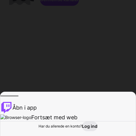
Åbn i app
Fortsæt med web
Log ind
Har du allerede en konto?
Hjem
Gennemse
Aktivitet
Profil