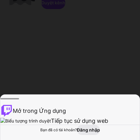
Duyệt kênh
Mở trong Ứng dụng
Tiếp tục sử dụng web
Đăng nhập
Bạn đã có tài khoản?
Trang chủ
Duyệt
Hoạt động
Hồ sơ