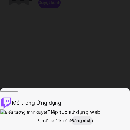
Duyệt kênh
Mở trong Ứng dụng
Tiếp tục sử dụng web
Đăng nhập
Bạn đã có tài khoản?
Trang chủ
Duyệt
Hoạt động
Hồ sơ