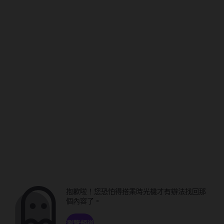
抱歉啦！您恐怕得搭乘時光機才有辦法找回那
個內容了。
瀏覽頻道