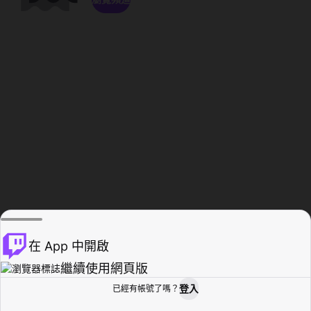
在 App 中開啟
繼續使用網頁版
登入
已經有帳號了嗎？
創作者基地
瀏覽
活動紀錄
個人檔案