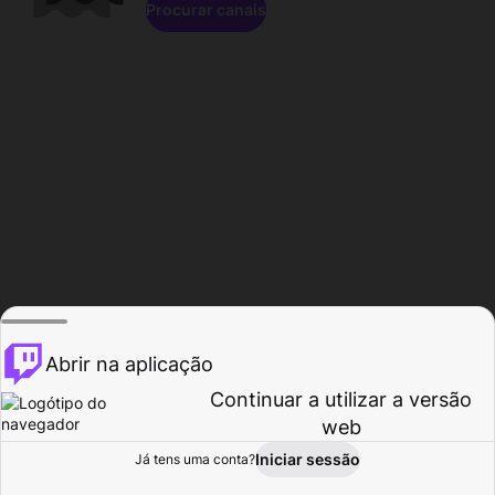
Procurar canais
Abrir na aplicação
Continuar a utilizar a versão
web
Iniciar sessão
Já tens uma conta?
Página inicial
Procurar
Atividade
Perfil