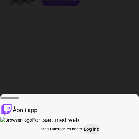
Åbn i app
Fortsæt med web
Log ind
Har du allerede en konto?
Hjem
Gennemse
Aktivitet
Profil