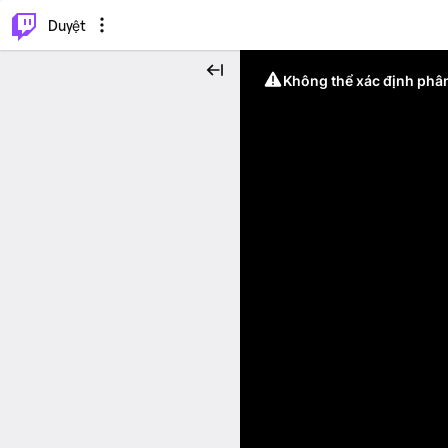
.
⌥
P
Duyệt
Không thể xác định phân