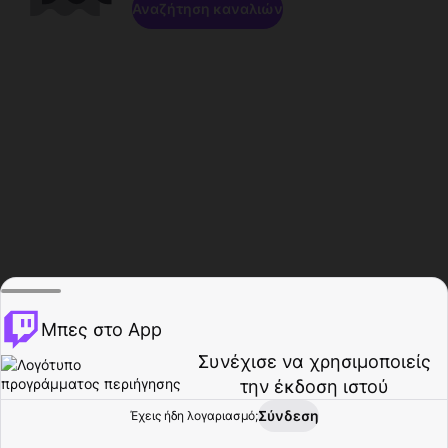
Αναζήτηση καναλιών
Μπες στο App
Συνέχισε να χρησιμοποιείς
την έκδοση ιστού
Σύνδεση
Έχεις ήδη λογαριασμό;
Αρχική σελίδα
Περιήγηση
Δραστηριότητα
Προφίλ