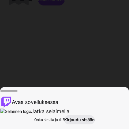
Avaa sovelluksessa
Jatka selaimella
Kirjaudu sisään
Onko sinulla jo tili?
Koti
Selaa
Toiminta
Profiili