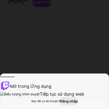
Duyệt kênh
Mở trong Ứng dụng
Tiếp tục sử dụng web
Đăng nhập
Bạn đã có tài khoản?
Trang chủ
Duyệt
Hoạt động
Hồ sơ