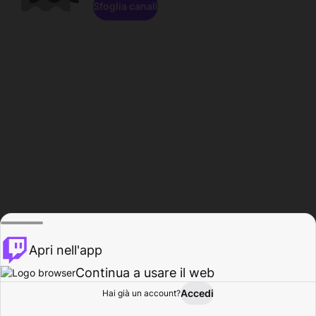
Sfoglia canali
Apri nell'app
Continua a usare il web
Accedi
Hai già un account?
Base
Sfoglia
Attività
Profilo