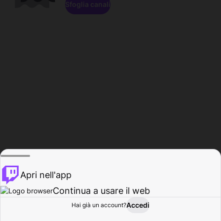
Sfoglia canali
Apri nell'app
Continua a usare il web
Accedi
Hai già un account?
Base
Sfoglia
Attività
Profilo