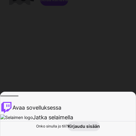
Avaa sovelluksessa
Jatka selaimella
Kirjaudu sisään
Onko sinulla jo tili?
Koti
Selaa
Toiminta
Profiili