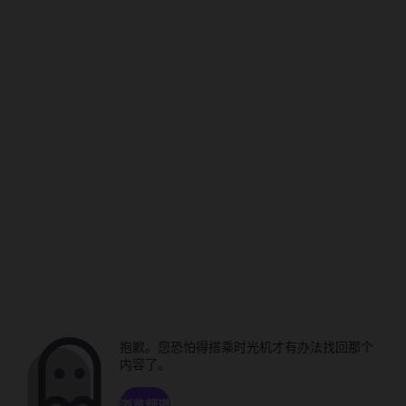
抱歉。您恐怕得搭乘时光机才有办法找回那个
内容了。
浏览频道