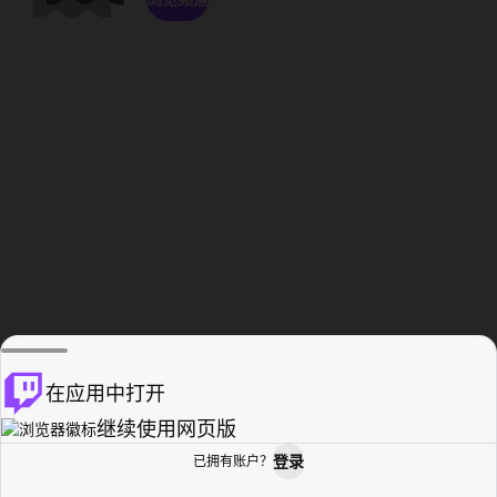
在应用中打开
继续使用网页版
登录
已拥有账户？
主页
浏览
活动纪录
个人资料