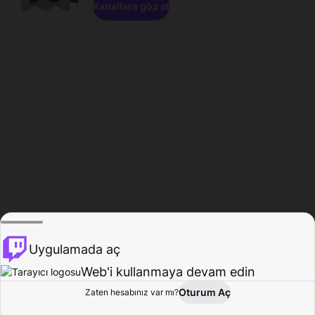
Kanallara göz at
Uygulamada aç
Web'i kullanmaya devam edin
Oturum Aç
Zaten hesabınız var mı?
Ana Sayfa
Gözat
Aktivite
Profil