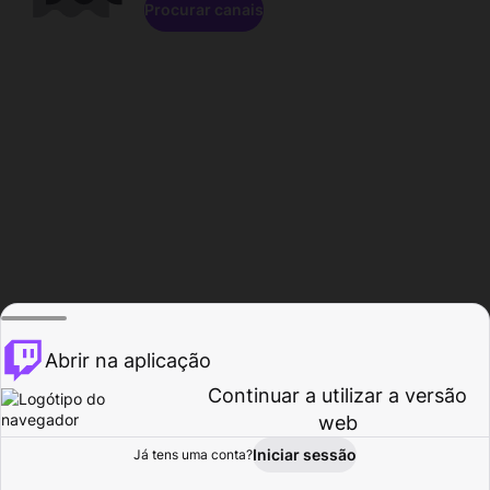
Procurar canais
Abrir na aplicação
Continuar a utilizar a versão
web
Iniciar sessão
Já tens uma conta?
Página inicial
Procurar
Atividade
Perfil