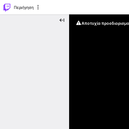
..
⌥
P
Περιήγηση
Αποτυχία προσδιορισμο