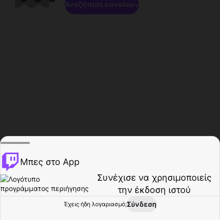
Αναζήτηση καναλιών
Μπες στο App
Συνέχισε να χρησιμοποιείς
την έκδοση ιστού
Σύνδεση
Έχεις ήδη λογαριασμό;
Αρχική σελίδα
Περιήγηση
Δραστηριότητα
Προφίλ