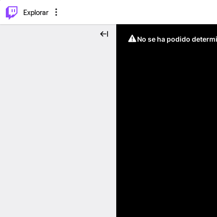
⌥
P
Explorar
No se ha podido determin