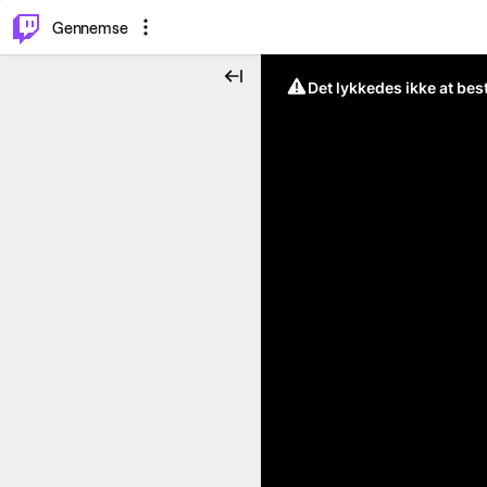
⌥
P
Gennemse
Det lykkedes ikke at be