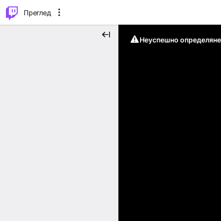
м...
⌥
P
Преглед
Неуспешно определяне