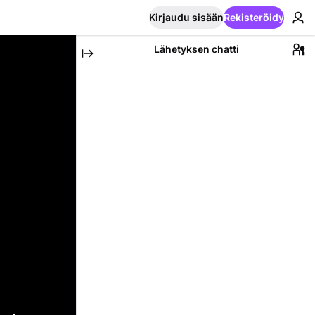
Kirjaudu sisään
Rekisteröidy
Lähetyksen chatti