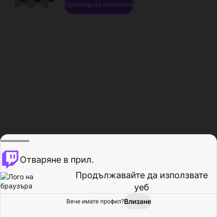
Преглед на каналите
Отваряне в прил.
Продължавайте да използвате
уеб
Влизане
Вече имате профил?
Начало
Преглед
Активност
Профил