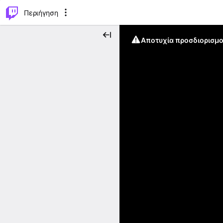
..
⌥
P
Περιήγηση
Αποτυχία προσδιορισμο