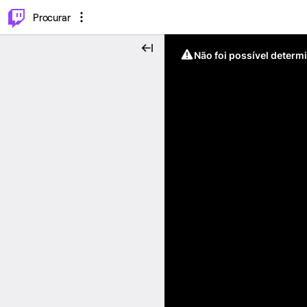
.
⌥
P
Procurar
Não foi possível determ