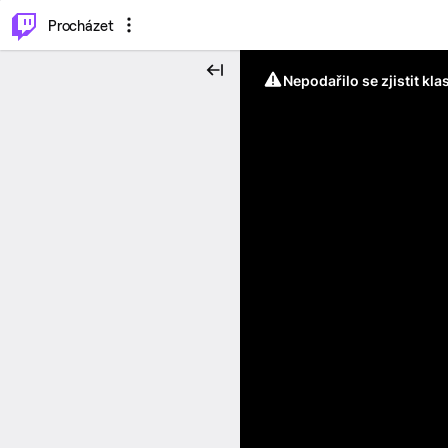
..
⌥
P
Procházet
Nepodařilo se zjistit kla