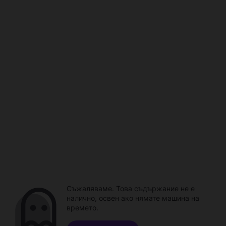
Съжаляваме. Това съдържание не е
налично, освен ако нямате машина на
времето.