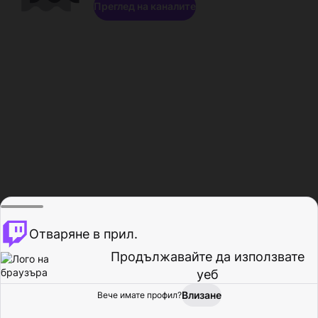
Преглед на каналите
Отваряне в прил.
Продължавайте да използвате
уеб
Влизане
Вече имате профил?
Начало
Преглед
Активност
Профил