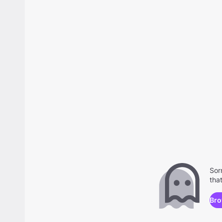
Sor
tha
Bro