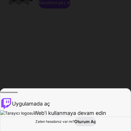
Kanallara göz at
Uygulamada aç
Web'i kullanmaya devam edin
Oturum Aç
Zaten hesabınız var mı?
Ana Sayfa
Gözat
Aktivite
Profil