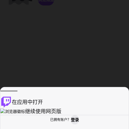
在应用中打开
继续使用网页版
登录
已拥有账户？
主页
浏览
活动纪录
个人资料