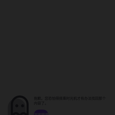
抱歉。您恐怕得搭乘时光机才有办法找回那个
内容了。
浏览频道