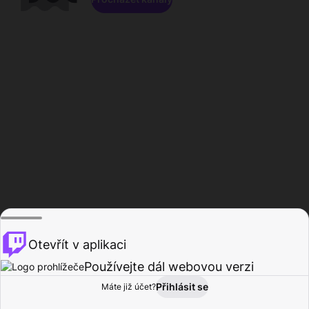
Otevřít v aplikaci
Používejte dál webovou verzi
Přihlásit se
Máte již účet?
Domů
Procházet
Aktivita
Profil