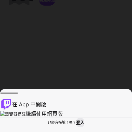
在 App 中開啟
繼續使用網頁版
登入
已經有帳號了嗎？
創作者基地
瀏覽
活動紀錄
個人檔案