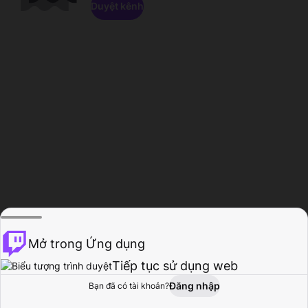
Duyệt kênh
Mở trong Ứng dụng
Tiếp tục sử dụng web
Đăng nhập
Bạn đã có tài khoản?
Trang chủ
Duyệt
Hoạt động
Hồ sơ