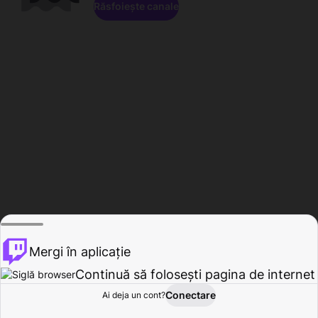
Răsfoiește canale
Mergi în aplicație
Continuă să folosești pagina de internet
Conectare
Ai deja un cont?
Acasă
Răsfoire
Activitate
Profil