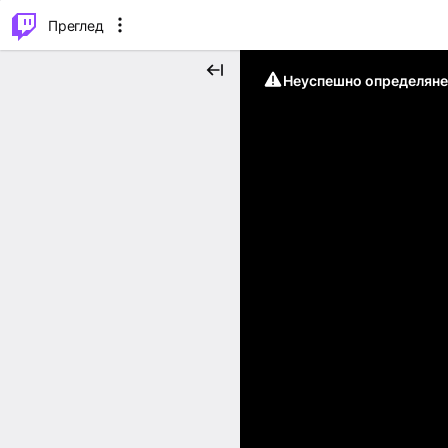
м...
⌥
P
Преглед
Неуспешно определяне