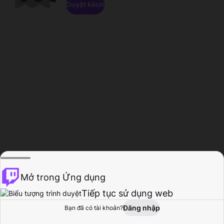
Duyệt kênh
Mở trong Ứng dụng
Tiếp tục sử dụng web
Đăng nhập
Bạn đã có tài khoản?
Trang chủ
Duyệt
Hoạt động
Hồ sơ