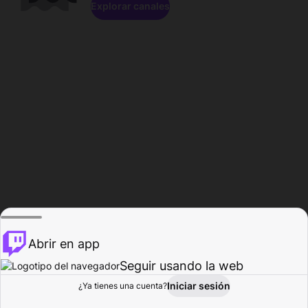
Explorar canales
Abrir en app
Seguir usando la web
Iniciar sesión
Página del
¿Ya tienes una cuenta?
Explorar
Actividad
Perfil
Creador