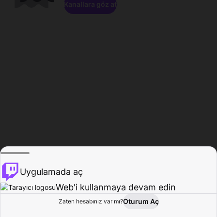
Kanallara göz at
Uygulamada aç
Web'i kullanmaya devam edin
Oturum Aç
Zaten hesabınız var mı?
Ana Sayfa
Gözat
Aktivite
Profil