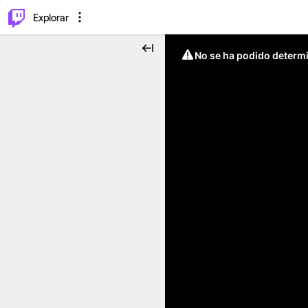
⌥
P
Explorar
No se ha podido determin