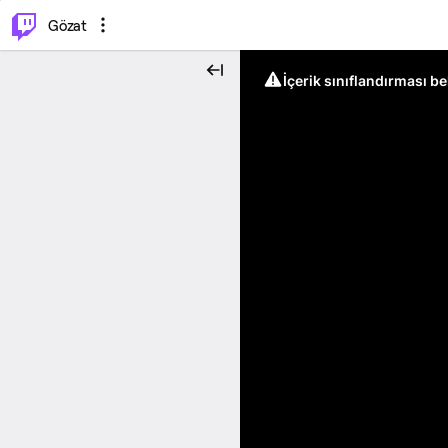
⌥
P
Gözat
İçerik sınıflandırması b