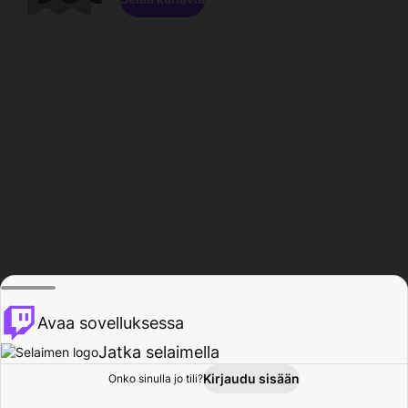
Avaa sovelluksessa
Jatka selaimella
Kirjaudu sisään
Onko sinulla jo tili?
Koti
Selaa
Toiminta
Profiili