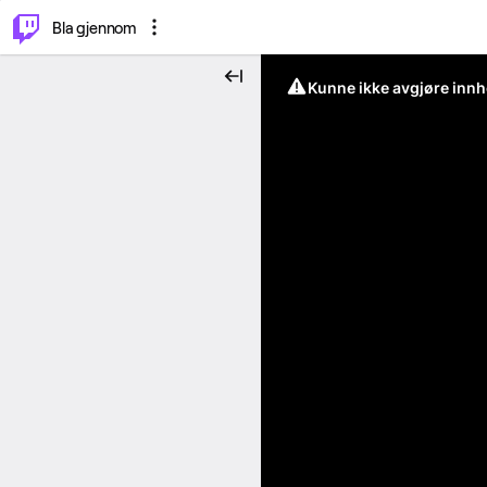
⌥
P
Bla gjennom
Kunne ikke avgjøre innh