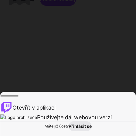
Otevřít v aplikaci
Používejte dál webovou verzi
Přihlásit se
Máte již účet?
Domů
Procházet
Aktivita
Profil