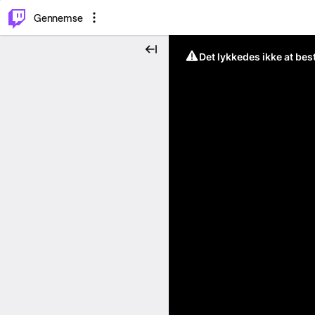
⌥
P
Gennemse
Det lykkedes ikke at be