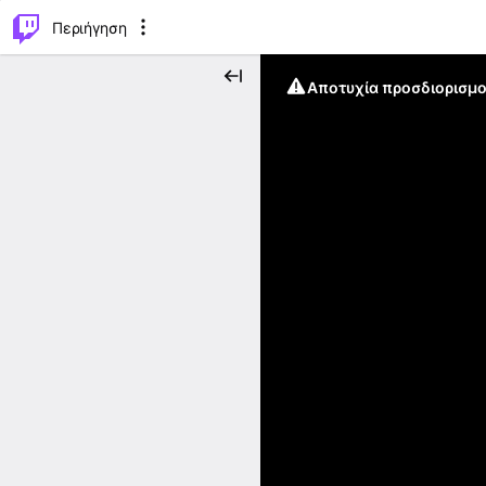
..
⌥
P
Περιήγηση
Αποτυχία προσδιορισμο