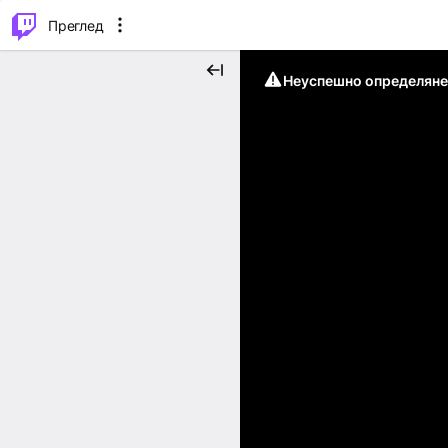
м...
⌥
P
Преглед
Неуспешно определяне