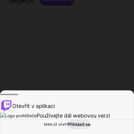
Otevřít v aplikaci
Používejte dál webovou verzi
Přihlásit se
Máte již účet?
Domů
Procházet
Aktivita
Profil