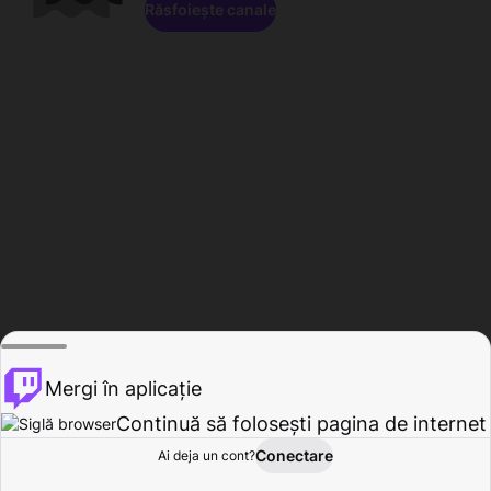
Răsfoiește canale
Mergi în aplicație
Continuă să folosești pagina de internet
Conectare
Ai deja un cont?
Acasă
Răsfoire
Activitate
Profil