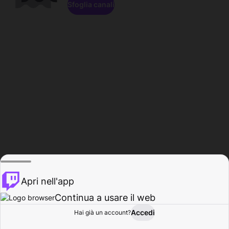
Sfoglia canali
Apri nell'app
Continua a usare il web
Accedi
Hai già un account?
Base
Sfoglia
Attività
Profilo