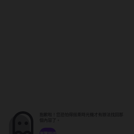
抱歉啦！您恐怕得搭乘時光機才有辦法找回那
個內容了。
瀏覽頻道