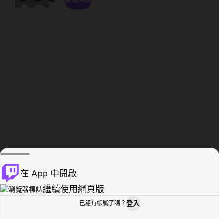
在 App 中開啟
繼續使用網頁版
登入
已經有帳號了嗎？
創作者基地
瀏覽
活動紀錄
個人檔案